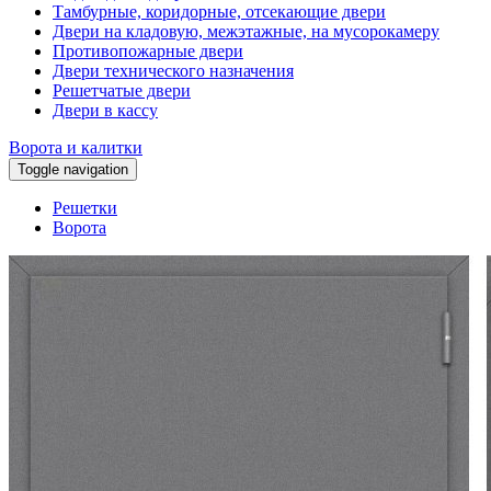
Тамбурные, коридорные, отсекающие двери
Двери на кладовую, межэтажные, на мусорокамеру
Противопожарные двери
Двери технического назначения
Решетчатые двери
Двери в кассу
Ворота и калитки
Toggle navigation
Решетки
Ворота